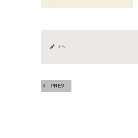
dev
PREV