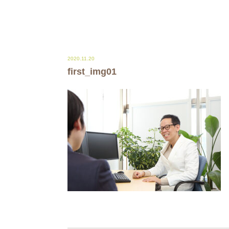
2020.11.20
first_img01