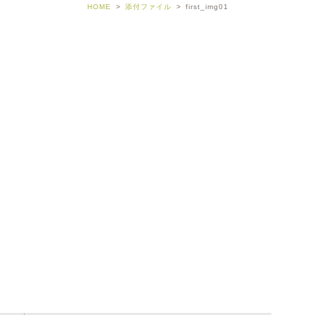
HOME
添付ファイル
first_img01