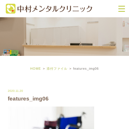
HOME
添付ファイル
features_img06
2020.11.20
features_img06