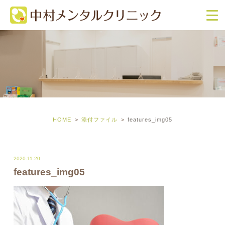
HOME
添付ファイル
features_img05
2020.11.20
features_img05