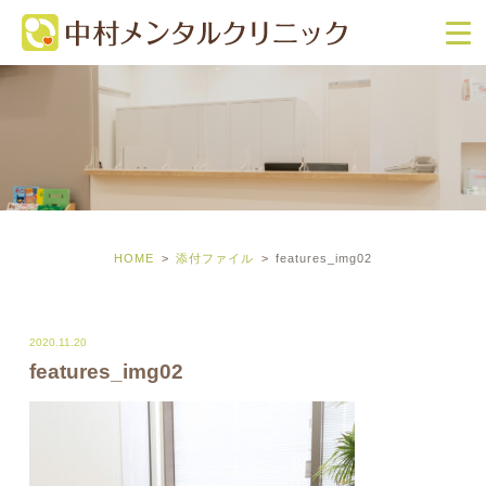
HOME
添付ファイル
features_img02
2020.11.20
features_img02