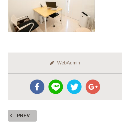
WebAdmin
PREV